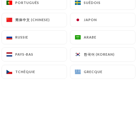
PORTUGUÊS
PORTUGUÊS
SUÉDOIS
SUÉDOIS
简体中文 (CHINESE)
简体中文 (CHINESE)
JAPON
JAPON
RUSSIE
RUSSIE
ARABE
ARABE
한국어 (KOREAN)
한국어 (KOREAN)
PAYS-BAS
PAYS-BAS
TCHÉQUIE
TCHÉQUIE
GRECQUE
GRECQUE