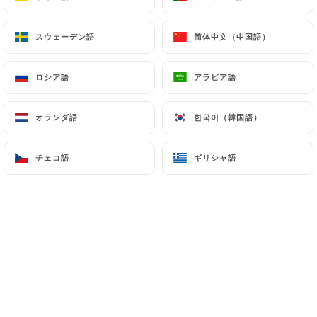
スウェーデン語
スウェーデン語
简体中文（中国語）
简体中文（中国語）
ロシア語
ロシア語
アラビア語
アラビア語
オランダ語
オランダ語
한국어（韓国語）
한국어（韓国語）
チェコ語
チェコ語
ギリシャ語
ギリシャ語