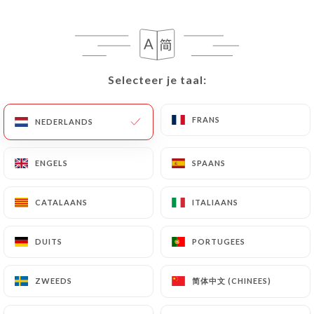
NL
MENU
Selecteer je taal:
Selecteer je taal:
FRANS
FRANS
NEDERLANDS
NEDERLANDS
/
HOME
REVIEWS
Reviews
ENGELS
ENGELS
SPAANS
SPAANS
CATALAANS
CATALAANS
ITALIAANS
ITALIAANS
129 reviews op Uniiti
DUITS
DUITS
PORTUGEES
PORTUGEES
4.6 / 5
简体中文 (CHINEES)
简体中文 (CHINEES)
ZWEEDS
ZWEEDS
100% authentieke, geverifieerde reviews.