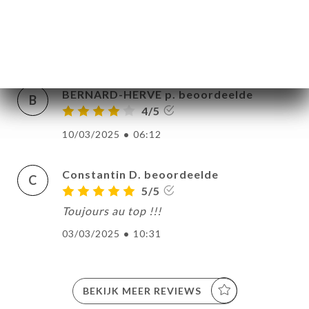
Corentine L. beoordeelde
C
5/5
07/04/2025
•
07:20
BERNARD-HERVE p. beoordeelde
B
4/5
10/03/2025
•
06:12
Constantin D. beoordeelde
C
5/5
Toujours au top !!!
03/03/2025
•
10:31
BEKIJK MEER REVIEWS