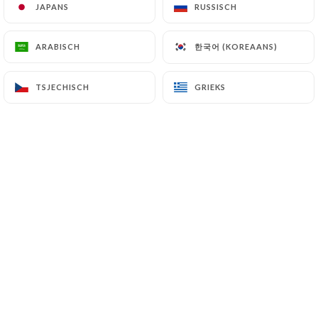
JAPANS
JAPANS
RUSSISCH
RUSSISCH
한국어 (KOREAANS)
한국어 (KOREAANS)
ARABISCH
ARABISCH
Lison C. beoordeelde
L
5/5
TSJECHISCH
TSJECHISCH
GRIEKS
GRIEKS
04/03/2026
•
09:25
Marie T. beoordeelde
M
5/5
Très bonne ambiance, on y mange bien, le
patron est sympa
20/01/2026
•
11:28
Hans-Werner B. beoordeelde
H
4/5
Das Café Michel ist sehr klein. Daher
kommt man sofort mit allen Personen,