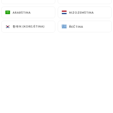
ARABŠTINA
ARABŠTINA
NIZOZEMŠTINA
NIZOZEMŠTINA
Hodnotil uživatel Lison C.
L
5/5
한국어 (KOREJŠTINA)
한국어 (KOREJŠTINA)
ŘEČTINA
ŘEČTINA
04/03/2026
•
09:25
Hodnotil uživatel Marie T.
M
5/5
Très bonne ambiance, on y mange bien, le
patron est sympa
20/01/2026
•
11:28
Hodnotil uživatel Hans-Werner B.
H
4/5
Das Café Michel ist sehr klein. Daher
kommt man sofort mit allen Personen,