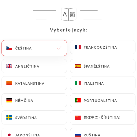
CS
NABÍDKA
Vyberte jazyk:
Vyberte jazyk:
FRANCOUZŠTINA
FRANCOUZŠTINA
ČEŠTINA
ČEŠTINA
/
DOMŮ
RECENZE
Recenze
ANGLIČTINA
ANGLIČTINA
ŠPANĚLŠTINA
ŠPANĚLŠTINA
KATALÁNŠTINA
KATALÁNŠTINA
ITALŠTINA
ITALŠTINA
NĚMČINA
NĚMČINA
PORTUGALŠTINA
PORTUGALŠTINA
129 recenze společnosti Uniiti
4.6 / 5
简体中文 (ČÍNŠTINA)
简体中文 (ČÍNŠTINA)
ŠVÉDŠTINA
ŠVÉDŠTINA
100% skutečné, ověřené recenze.
JAPONŠTINA
JAPONŠTINA
RUŠTINA
RUŠTINA