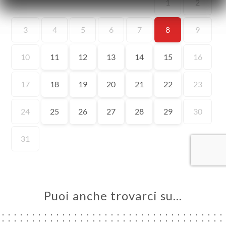
A
LE
NOTA
ERIA
SIONE
NU
ATTO
Puoi anche trovarci su…