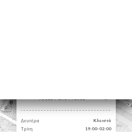
ΙΚΉ
ΤΗΣΗ
ΡΑΦΊΕΣ
ΤΙΚΉ
ΝΟΎ
ΑΦΉ
21 Rue Viala
75015 Paris France
Δευτέρα
Κλειστό
Τρίτη
19:00-02:00