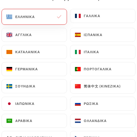
EL
ΜΕΝΟΎ
ΓΑΛΛΙΚΆ
ΓΑΛΛΙΚΆ
ΕΛΛΗΝΙΚΆ
ΕΛΛΗΝΙΚΆ
ΑΓΓΛΙΚΆ
ΑΓΓΛΙΚΆ
ΙΣΠΑΝΙΚΆ
ΙΣΠΑΝΙΚΆ
ΚΑΤΑΛΑΝΙΚΆ
ΚΑΤΑΛΑΝΙΚΆ
ΙΤΑΛΙΚΆ
ΙΤΑΛΙΚΆ
/
ΑΡΧΙΚΉ
ΕΠΑΦΉ
Επαφή
ΓΕΡΜΑΝΙΚΆ
ΓΕΡΜΑΝΙΚΆ
ΠΟΡΤΟΓΑΛΙΚΆ
ΠΟΡΤΟΓΑΛΙΚΆ
简体中文 (ΚΙΝΈΖΙΚΑ)
简体中文 (ΚΙΝΈΖΙΚΑ)
ΣΟΥΗΔΙΚΆ
ΣΟΥΗΔΙΚΆ
ΙΑΠΩΝΙΚΆ
ΙΑΠΩΝΙΚΆ
ΡΩΣΙΚΆ
ΡΩΣΙΚΆ
ΑΡΑΒΙΚΆ
ΑΡΑΒΙΚΆ
ΟΛΛΑΝΔΙΚΆ
ΟΛΛΑΝΔΙΚΆ
Café Michel